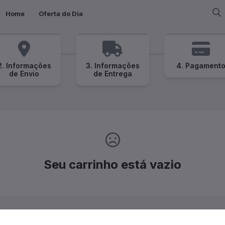
Home
Oferta do Dia
2. Informações
3. Informações
4. Pagament
de Envio
de Entrega
Seu carrinho está vazio