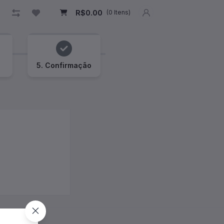
R$0.00
(
0
Itens)
o
5. Confirmação