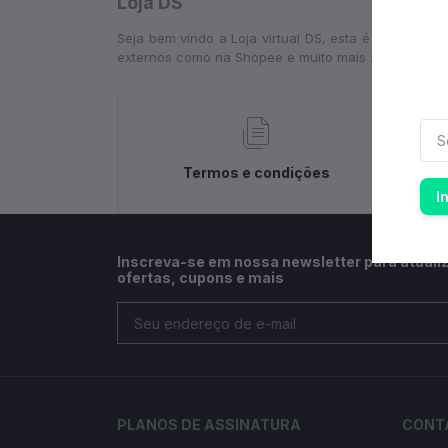
Loja DS
Seja bem vindo a Loja virtual DS, esta é uma plataf
externos como na Shopee e muito mais ...
Termos e condições
I
Inscreva-se em nossa newsletter para atuali
ofertas, cupons e mais
PLANOS DE ASSINATURA
CONT