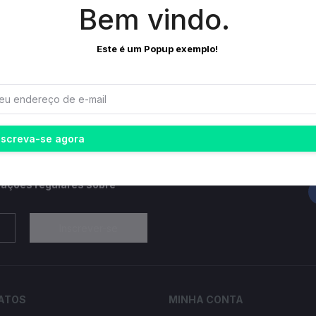
Bem vindo.
orma completa para venda de produtos online, classificados, Leilão, pr
Este é um Popup exemplo!
Política de Devolução
Política de suporte
nscreva-se agora
SI
zações regulares sobre
Inscrever-se
ATOS
MINHA CONTA